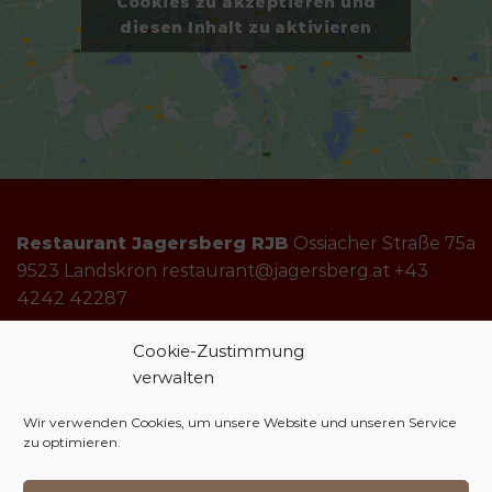
Cookies zu akzeptieren und
diesen Inhalt zu aktivieren
Restaurant Jagersberg RJB
Ossiacher Straße 75a
9523 Landskron restaurant@jagersberg.at +43
4242 42287
Cookie-Zustimmung
verwalten
Öffnungszeiten
Dienstag bis Sonntag 11:00-22:00
Wir verwenden Cookies, um unsere Website und unseren Service
Küche
Dienstag bis Sonntag 11:00-21:00
zu optimieren.